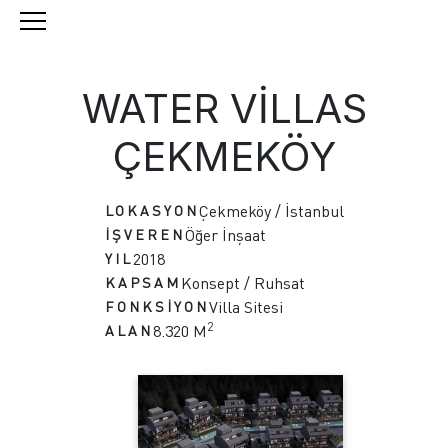
WATER VILLAS
ÇEKMEKÖY
Çekmeköy / İstanbul
LOKASYON
Öğer İnşaat
İŞVEREN
2018
YIL
Konsept / Ruhsat
KAPSAM
Villa Sitesi
FONKSİYON
2
8.320 M
ALAN