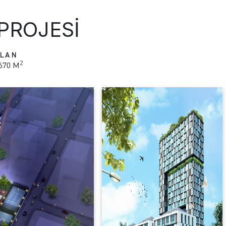
PROJESI
LAN
2
.670 M