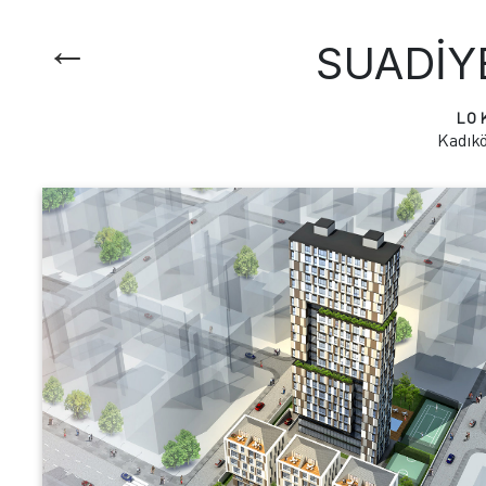
←
SUADIY
LO
Kadıkö