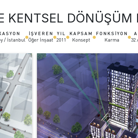
E KENTSEL DÖNÜŞÜM 
KASYON
İŞVEREN
YIL
KAPSAM
FONKSİYON
A
y / İstanbul
Öğer İnşaat
2011
Konsept
Karma
32